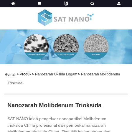
>
Produk
>
Nanozarah Oksida Logam
>
Nanozarah Molibdenum
Rumah
Trioksida
Nanozarah Molibdenum Trioksida
SAT NANO ialah pengeluar nanopartikel Molibdenum
trioksida China profesional dan pembekal nanozarah
Molibdenum trioksida China. Tiga titik jualan utama dan