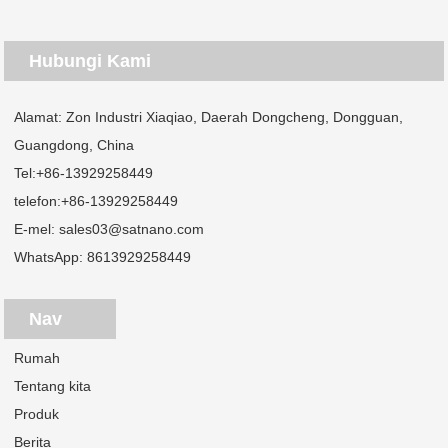
Hubungi Kami
Alamat: Zon Industri Xiaqiao, Daerah Dongcheng, Dongguan,
Guangdong, China
Tel:
+86-13929258449
telefon:
+86-13929258449
E-mel:
sales03@satnano.com
WhatsApp:
8613929258449
Nav
Rumah
Tentang kita
Produk
Berita