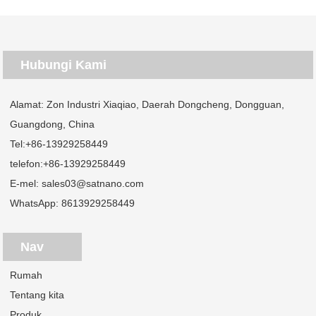
Hubungi Kami
Alamat: Zon Industri Xiaqiao, Daerah Dongcheng, Dongguan,
Guangdong, China
Tel:
+86-13929258449
telefon:
+86-13929258449
E-mel:
sales03@satnano.com
WhatsApp:
8613929258449
Nav
Rumah
Tentang kita
Produk